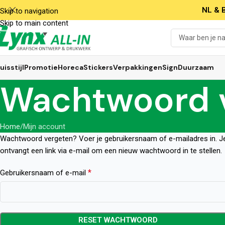
NL & B
Skip to navigation
Skip to main content
uisstijl
Promotie
Horeca
Stickers
Verpakkingen
Sign
Duurzaam
Wachtwoord 
Home
Mijn account
Wachtwoord vergeten? Voer je gebruikersnaam of e-mailadres in. J
ontvangt een link via e-mail om een nieuw wachtwoord in te stellen.
*
Gebruikersnaam of e-mail
RESET WACHTWOORD