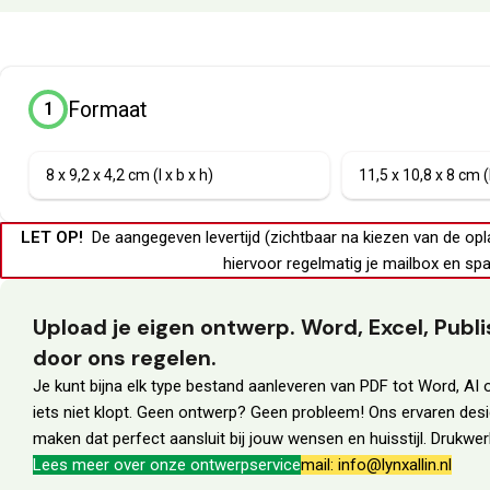
Formaat
1
8 x 9,2 x 4,2 cm (l x b x h)
11,5 x 10,8 x 8 cm (l
LET OP!
De aangegeven levertijd (zichtbaar na kiezen van de opl
hiervoor regelmatig je
mailbox
en
spa
Upload je eigen ontwerp. Word, Excel, Pub
door ons regelen.
Je kunt bijna elk type bestand aanleveren van PDF tot Word, AI o
iets niet klopt. Geen ontwerp? Geen probleem! Ons ervaren des
maken dat perfect aansluit bij jouw wensen en huisstijl. Drukw
Lees meer over onze ontwerpservice
mail: info@lynxallin.nl