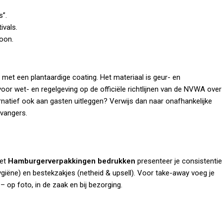
s”.
ivals.
roon.
n met een plantaardige coating. Het materiaal is geur- en
oor wet- en regelgeving op de officiële richtlijnen van de
NVWA over
ternatief ook aan gasten uitleggen? Verwijs dan naar onafhankelijke
vangers.
met
Hamburgerverpakkingen bedrukken
presenteer je consistentie
giëne) en
bestekzakjes
(netheid & upsell). Voor take-away voeg je
e – op foto, in de zaak en bij bezorging.