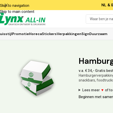
NL & B
Skip to navigation
Skip to main content
uisstijl
Promotie
Horeca
Stickers
Verpakkingen
Sign
Duurzaam
Hamburg
v.a. € 34,- Gratis be
Hamburgerverpakkinge
snackbars, foodtruck
Lees meer
▼
of t
Beginnen met samen