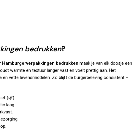
kingen bedrukken
?
or
Hamburgerverpakkingen bedrukken
maak je van elk doosje een
houdt warmte en textuur langer vast en voelt prettig aan. Het
 én vette levensmiddelen. Zo blijft de burgerbeleving consistent –
ief (🌿).
ic laag.
rkvast.
bezorging.
 op.