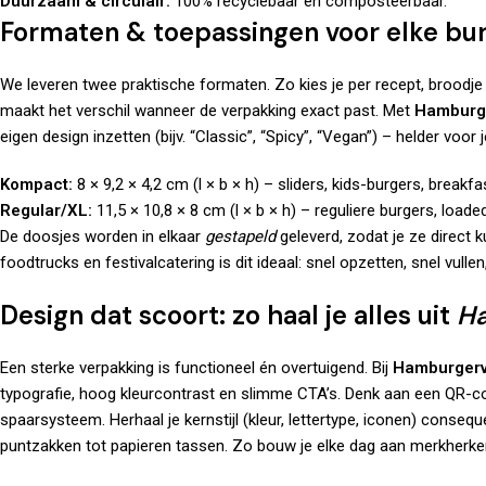
Duurzaam & circulair:
100% recyclebaar en composteerbaar.
Formaten & toepassingen voor elke bu
We leveren twee praktische formaten. Zo kies je per recept, broodje
maakt het verschil wanneer de verpakking exact past. Met
Hamburg
eigen design inzetten (bijv. “Classic”, “Spicy”, “Vegan”) – helder voor j
Kompact:
8 × 9,2 × 4,2 cm (l × b × h) – sliders, kids-burgers, breakfa
Regular/XL:
11,5 × 10,8 × 8 cm (l × b × h) – reguliere burgers, loade
De doosjes worden in elkaar
gestapeld
geleverd, zodat je ze direct 
foodtrucks en festivalcatering is dit ideaal: snel opzetten, snel vull
Design dat scoort: zo haal je alles uit
Ha
Een sterke verpakking is functioneel én overtuigend. Bij
Hamburgerv
typografie, hoog kleurcontrast en slimme CTA’s. Denk aan een QR-cod
spaarsysteem. Herhaal je kernstijl (kleur, lettertype, iconen) conseque
puntzakken
tot
papieren tassen
. Zo bouw je elke dag aan merkherke