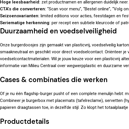
Hoge leesbaarheid:
zet productnamen en allergenen duidelijk neer.
CTA’s die converteren:
“Scan voor menu”, “Bestel online”, “Volg on
Seizoensvarianten:
limited editions voor acties, feestdagen en fest
Seriematige herkenning:
per recept een subtiele kleurcode of pat
Duurzaamheid en voedselveiligheid
Onze burgerdoosjes zijn gemaakt van plasticvrij, voedselveilig karto
smaakneutraal en geschikt voor direct voedselcontact. Oriënteer je v
voedselcontactmaterialen
. Wil je jouw keuze voor een plasticvrij al
informatie van
Milieu Centraal
over wegwerpplastic en duurzame ver
Cases & combinaties die werken
Of je nu één flagship-burger pusht of een complete menulijn hebt: 
Combineer je burgerbox met
placemats
(tafelreclame),
servetten
(hy
papieren draagtassen
toe, in dezelfde stijl. Zo klopt het totaalplaatj
Productdetails