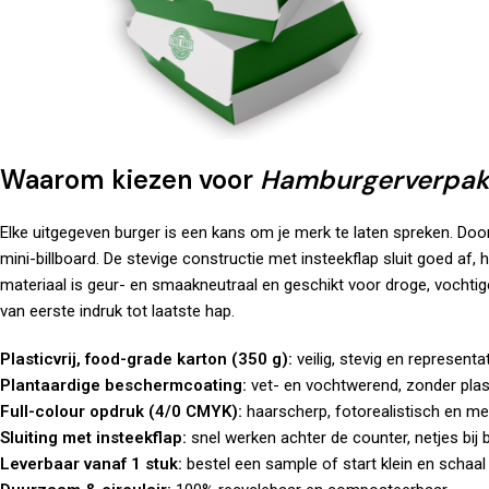
Waarom kiezen voor
Hamburgerverpak
Elke uitgegeven burger is een kans om je merk te laten spreken. Do
mini-billboard. De stevige constructie met insteekflap sluit goed af, 
materiaal is geur- en smaakneutraal en geschikt voor droge, vochtige
van eerste indruk tot laatste hap.
Plasticvrij, food-grade karton (350 g):
veilig, stevig en representat
Plantaardige beschermcoating:
vet- en vochtwerend, zonder plast
Full-colour opdruk (4/0 CMYK):
haarscherp, fotorealistisch en me
Sluiting met insteekflap:
snel werken achter de counter, netjes bij 
Leverbaar vanaf 1 stuk:
bestel een sample of start klein en schaal