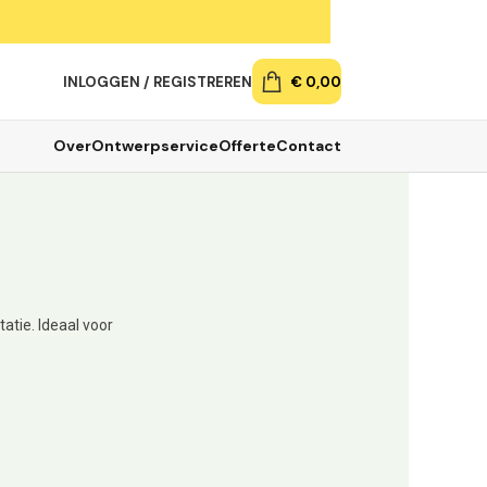
INLOGGEN / REGISTREREN
€
0,00
Over
Ontwerpservice
Offerte
Contact
tie. Ideaal voor