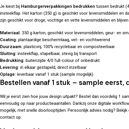
Je kiest bij
Hamburgerverpakkingen bedrukken
tussen bedrukt (4
insteekflap. Het karton (350 g) is geschikt voor levensmiddelen en d
zijn geschikt voor droge, vochtige en vette levensmiddelen en blijven
Materiaal:
350 g karton, geschikt voor levensmiddelen, geur- en sm
Coating:
plantaardige beschermlaag, vet- en vochtwerend
Duurzaam:
plasticvrij, 100% recyclebaar en composteerbaar
Sluiting:
insteekflap, stapelbaar, stevig bij transport
Bedrukking:
buitenzijde 4/0 full-colour of onbedrukt
Levering:
in elkaar gestapeld, direct inzetbaar
Oplage:
leverbaar vanaf 1 stuk (sample mogelijk)
Bestellen vanaf 1 stuk – sample eerst, 
Wil je eerst zien hoe jouw design uitpakt? Bestel dan voordelig 1 sa
eenvoudig op naar productieaantallen. Dankzij onze digitale workflo
mogelijk, met snelle doorlooptijden. Persoonlijk advies nodig? Bekij
contact op
.