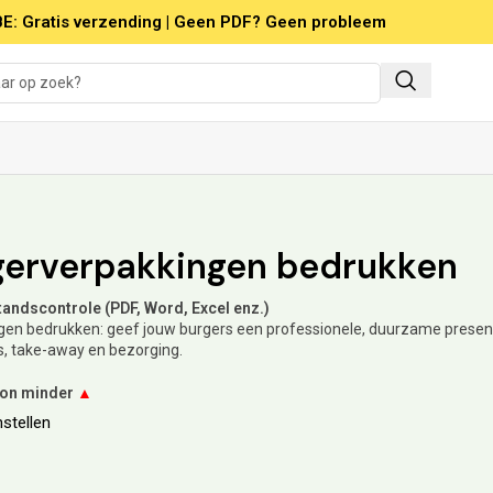
E: Gratis verzending | Geen PDF? Geen probleem
erverpakkingen bedrukken
standscontrole (PDF, Word, Excel enz.)
n bedrukken: geef jouw burgers een professionele, duurzame presenta
s, take-away en bezorging.
oon minder
▲
stellen