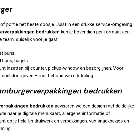
rger
 of portie het beste doosje. Juist in een drukke service-omgeving
erverpakkingen bedrukken
kun je bovendien per formaat een
e team, duidelijk voor je gast.
st buns.
d buns, bagels.
kunt inzetten bij counter, pickup-window en bezorglijnen. Voor
en, snel doorgeven – met behoud van uitstraling.
mburgerverpakkingen bedrukken
erpakkingen bedrukken
adviseren we een design met duidelijke
e naar je digitale menukaart, allergeneninformatie of
nt op je hele lijn
drukwerk
en verpakkingen: van
snackbakjes
en
nning.