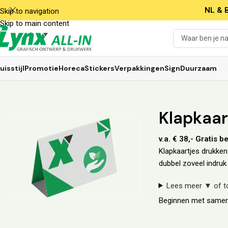
NL & B
Skip to navigation
Skip to main content
uisstijl
Promotie
Horeca
Stickers
Verpakkingen
Sign
Duurzaam
Klapkaar
v.a. € 38,- Gratis 
Klapkaartjes drukken 
dubbel zoveel indruk
Lees meer
▼
of t
Beginnen met samen