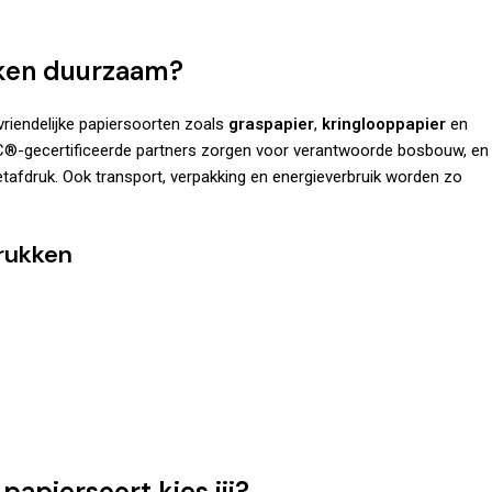
kken duurzaam?
vriendelijke papiersoorten zoals
graspapier
,
kringlooppapier
en
®-gecertificeerde partners
zorgen voor verantwoorde bosbouw, en
etafdruk. Ook transport, verpakking en energieverbruik worden zo
rukken
apiersoort kies jij?