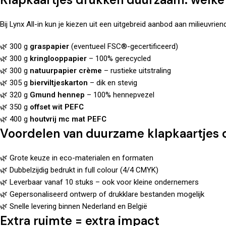
Bij Lynx All-in kun je kiezen uit een uitgebreid aanbod aan milieuvriend
🌿 300 g
graspapier
(eventueel FSC®-gecertificeerd)
🌿 300 g
kringlooppapier
– 100% gerecycled
🌿 300 g
natuurpapier crème
– rustieke uitstraling
🌿 305 g
bierviltjeskarton
– dik en stevig
🌿 320 g
Gmund hennep
– 100% hennepvezel
🌿 350 g
offset wit PEFC
🌿 400 g
houtvrij mc mat PEFC
Voordelen van duurzame klapkaartjes 
🌿 Grote keuze in eco-materialen en formaten
🌿 Dubbelzijdig bedrukt in full colour (4/4 CMYK)
🌿 Leverbaar vanaf 10 stuks – ook voor kleine ondernemers
🌿 Gepersonaliseerd ontwerp of drukklare bestanden mogelijk
🌿 Snelle levering binnen Nederland en België
Extra ruimte = extra impact