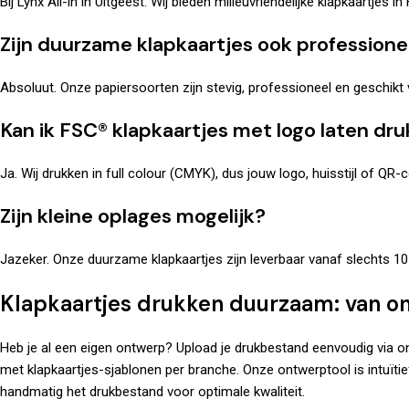
Bij
Lynx All-in
in Uitgeest. Wij bieden milieuvriendelijke klapkaartjes 
Zijn duurzame klapkaartjes ook professionee
Absoluut. Onze papiersoorten zijn stevig, professioneel en geschikt v
Kan ik FSC® klapkaartjes met logo laten dr
Ja. Wij drukken in full colour (CMYK), dus jouw logo, huisstijl of QR
Zijn kleine oplages mogelijk?
Jazeker. Onze duurzame klapkaartjes zijn leverbaar vanaf slechts 10
Klapkaartjes drukken duurzaam: van on
Heb je al een eigen ontwerp? Upload je drukbestand eenvoudig via
met klapkaartjes-sjablonen per branche. Onze ontwerptool is intuïtief
handmatig het drukbestand voor optimale kwaliteit.