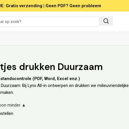
E: Gratis verzending | Geen PDF? Geen probleem
tjes drukken Duurzaam
bestandscontrole (PDF, Word, Excel enz.)
Duurzaam: Bij Lynx All-in ontwerpen en drukken we milieuvriendelijke 
 maken.
oon minder
▲
stellen