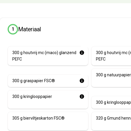
Materiaal
1
🌿
300 g houtvrij mc (maco) glanzend
300 g houtvrij mc 
PEFC
PEFC
🌿
300 g natuurpapie
300 g graspapier FSC®
300 g kringlooppapier
300 g kringlooppa
305 g bierviltjeskarton FSC®
320 g Gmund hen