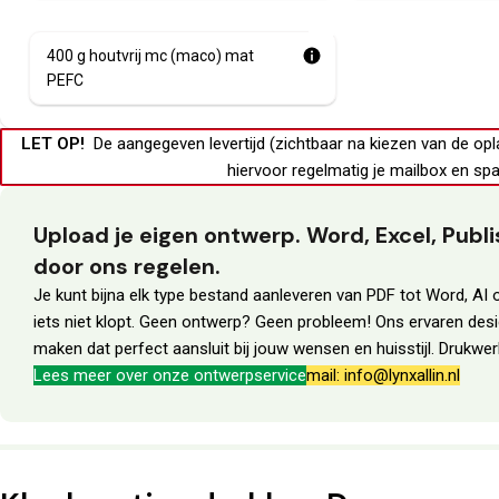
🌿
400 g houtvrij mc (maco) mat
PEFC
LET OP!
De aangegeven levertijd (zichtbaar na kiezen van de opl
hiervoor regelmatig je
mailbox
en
spa
Upload je eigen ontwerp. Word, Excel, Pub
door ons regelen.
Je kunt bijna elk type bestand aanleveren van PDF tot Word, AI o
iets niet klopt. Geen ontwerp? Geen probleem! Ons ervaren des
maken dat perfect aansluit bij jouw wensen en huisstijl. Drukw
Lees meer over onze ontwerpservice
mail: info@lynxallin.nl