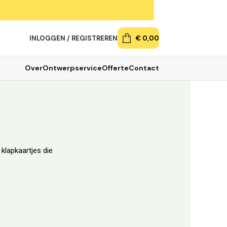
INLOGGEN / REGISTREREN
€
0,00
Over
Ontwerpservice
Offerte
Contact
klapkaartjes die