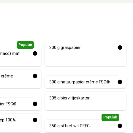
Populair
🌿
300 g graspapier
(maco) mat
🌿
r crème
300 g natuurpapier crème FSC®
🌿
305 g bierviltjeskarton
pier FSC®
Populair
🌿
nep 100%
350 g offset wit PEFC