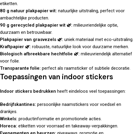
etiketten.
80 g natuur plakpapier wit:
natuurlijke uitstraling, perfect voor
ambachtelijke producten.
90 g gerecycled plakpapier wit 🌿:
milieuvriendelijke optie,
duurzaam en betrouwbaar.
Plakpapier van grasvezels 🌿:
uniek materiaal met eco-uitstraling.
Kraftpapier 🌿:
robuuste, natuurlijke look voor duurzame merken.
Biologisch afbreekbare hechtfolie 🌿:
milieuvriendelijk alternatief
voor folie.
Transparante folie:
perfect als raamsticker of subtiele decoratie.
Toepassingen van indoor stickers
Indoor stickers bedrukken
heeft eindeloos veel toepassingen:
Bedrijfskantines:
persoonlijke naamstickers voor voedsel en
drankjes.
Winkels:
productinformatie en promotionele acties.
Horeca:
etiketten voor voorraad en takeaway-verpakkingen.
Evenementen en beurzen:
giveaways, promotie en