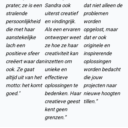
prater; ze is een
Sandra ook
dat niet alleen de
stralende
uiterst creatief
problemen
persoonlijkheid
en vindingrijk.
worden
die met haar
Als een ervaren
opgelost, maar
aanstekelijke
ontwerper weet
dat er ook
lach een
ze hoe ze haar
originele en
positieve sfeer
creativiteit kan
inspirerende
creëert waar dan
inzetten om
oplossingen
ook. Ze gaat
unieke en
worden bedacht
altijd uit van het
effectieve
die jouw
motto: het komt
oplossingen te
projecten naar
goed."
bedenken. Haar
nieuwe hoogten
creatieve geest
tillen.”
kent geen
grenzen.”