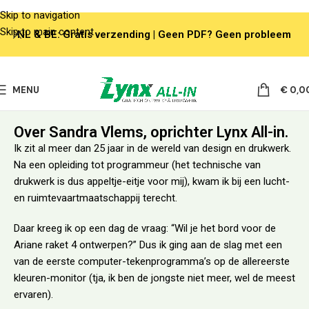
Skip to navigation
Skip to main content
NL & BE: Gratis verzending | Geen PDF? Geen probleem
MENU
€
0,0
Over Sandra Vlems, oprichter Lynx All-in.
Ik zit al meer dan 25 jaar in de wereld van design en drukwerk.
Na een opleiding tot programmeur (het technische van
drukwerk is dus appeltje-eitje voor mij), kwam ik bij een lucht-
en ruimtevaartmaatschappij terecht.
Daar kreeg ik op een dag de vraag: “Wil je het bord voor de
Ariane raket 4 ontwerpen?” Dus ik ging aan de slag met een
van de eerste computer-tekenprogramma’s op de allereerste
kleuren-monitor (tja, ik ben de jongste niet meer, wel de meest
ervaren).