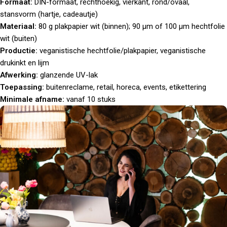
Formaat:
DIN-formaat, rechthoekig, vierkant, rond/ovaal,
stansvorm (hartje, cadeautje)
Materiaal:
80 g plakpapier wit (binnen); 90 µm of 100 µm hechtfolie
wit (buiten)
Productie:
veganistische hechtfolie/plakpapier, veganistische
drukinkt en lijm
Afwerking:
glanzende UV-lak
Toepassing:
buitenreclame, retail, horeca, events, etikettering
Minimale afname:
vanaf 10 stuks