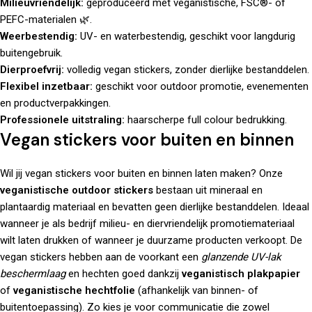
Milieuvriendelijk:
geproduceerd met veganistische, FSC®- of
PEFC-materialen 🌿.
Weerbestendig:
UV- en waterbestendig, geschikt voor langdurig
buitengebruik.
Dierproefvrij:
volledig vegan stickers, zonder dierlijke bestanddelen.
Flexibel inzetbaar:
geschikt voor outdoor promotie, evenementen
en productverpakkingen.
Professionele uitstraling:
haarscherpe full colour bedrukking.
Vegan stickers voor buiten en binnen
Wil jij vegan stickers voor buiten en binnen laten maken? Onze
veganistische outdoor stickers
bestaan uit mineraal en
plantaardig materiaal en bevatten geen dierlijke bestanddelen. Ideaal
wanneer je als bedrijf milieu- en diervriendelijk promotiemateriaal
wilt laten drukken of wanneer je duurzame producten verkoopt. De
vegan stickers hebben aan de voorkant een
glanzende UV-lak
beschermlaag
en hechten goed dankzij
veganistisch plakpapier
of
veganistische hechtfolie
(afhankelijk van binnen- of
buitentoepassing). Zo kies je voor communicatie die zowel