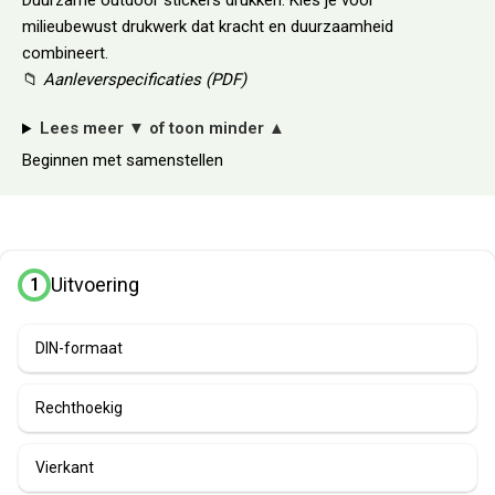
Duurzame outdoor stickers drukken: Kies je voor
milieubewust drukwerk dat kracht en duurzaamheid
combineert.
📁
Aanleverspecificaties (PDF)
Lees meer
▼
of toon minder
▲
Beginnen met samenstellen
Uitvoering
1
DIN-formaat
Rechthoekig
Vierkant