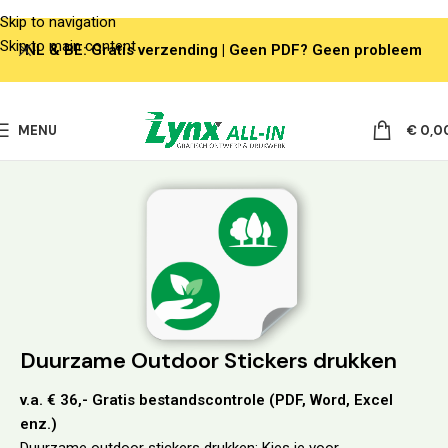
Skip to navigation
Skip to main content
NL & BE: Gratis verzending | Geen PDF? Geen probleem
MENU
€
0,0
Duurzame Outdoor Stickers drukken
v.a. € 36,- Gratis bestandscontrole (PDF, Word, Excel
enz.)