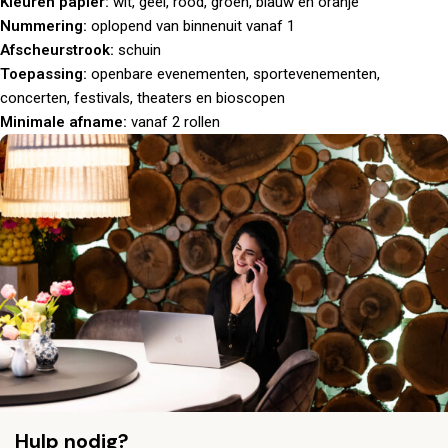
Kleuren papier:
wit, geel, rood, groen, blauw en oranje
Nummering:
oplopend van binnenuit vanaf 1
Afscheurstrook:
schuin
Toepassing:
openbare evenementen, sportevenementen,
concerten, festivals, theaters en bioscopen
Minimale afname:
vanaf 2 rollen
Hulp nodig?