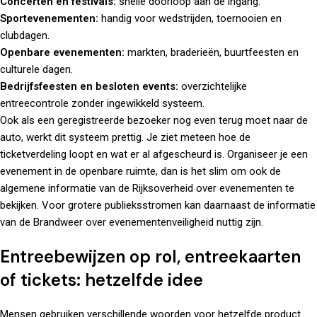
Concerten en festivals:
snelle doorloop aan de ingang.
Sportevenementen:
handig voor wedstrijden, toernooien en
clubdagen.
Openbare evenementen:
markten, braderieën, buurtfeesten en
culturele dagen.
Bedrijfsfeesten en besloten events:
overzichtelijke
entreecontrole zonder ingewikkeld systeem.
Ook als een geregistreerde bezoeker nog even terug moet naar de
auto, werkt dit systeem prettig. Je ziet meteen hoe de
ticketverdeling loopt en wat er al afgescheurd is. Organiseer je een
evenement in de openbare ruimte, dan is het slim om ook de
algemene informatie van de
Rijksoverheid over evenementen
te
bekijken. Voor grotere publieksstromen kan daarnaast de informatie
van de
Brandweer over evenementenveiligheid
nuttig zijn.
Entreebewijzen op rol, entreekaarten
of tickets: hetzelfde idee
Mensen gebruiken verschillende woorden voor hetzelfde product.