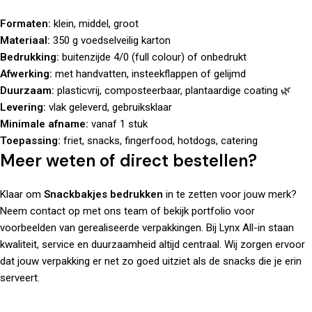
Formaten:
klein, middel, groot
Materiaal:
350 g voedselveilig karton
Bedrukking:
buitenzijde 4/0 (full colour) of onbedrukt
Afwerking:
met handvatten, insteekflappen of gelijmd
Duurzaam:
plasticvrij, composteerbaar, plantaardige coating 🌿
Levering:
vlak geleverd, gebruiksklaar
Minimale afname:
vanaf 1 stuk
Toepassing:
friet, snacks, fingerfood, hotdogs, catering
Meer weten of direct bestellen?
Klaar om
Snackbakjes bedrukken
in te zetten voor jouw merk?
Neem contact op
met ons team of bekijk
portfolio
voor
voorbeelden van gerealiseerde verpakkingen. Bij
Lynx All-in
staan
kwaliteit, service en duurzaamheid altijd centraal. Wij zorgen ervoor
dat jouw verpakking er net zo goed uitziet als de snacks die je erin
serveert.