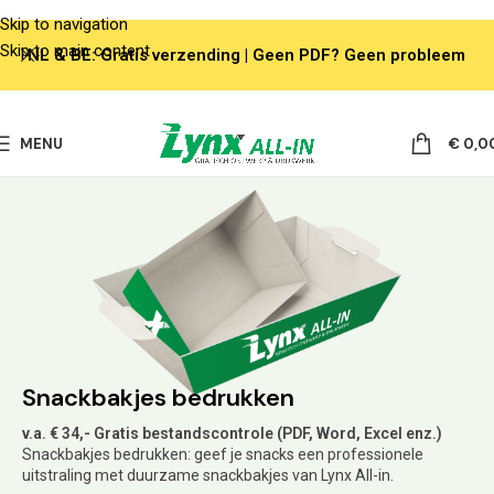
Skip to navigation
Skip to main content
NL & BE: Gratis verzending | Geen PDF? Geen probleem
MENU
€
0,0
Snackbakjes bedrukken
v.a. € 34,- Gratis bestandscontrole (PDF, Word, Excel enz.)
Snackbakjes bedrukken: geef je snacks een professionele
uitstraling met duurzame snackbakjes van Lynx All-in.