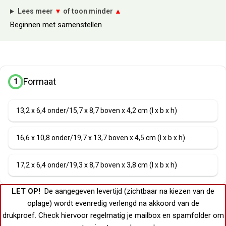
Lees meer
▼
of toon minder
▲
Beginnen met samenstellen
Formaat
1
13,2 x 6,4 onder/15,7 x 8,7 boven x 4,2 cm (l x b x h)
16,6 x 10,8 onder/19,7 x 13,7 boven x 4,5 cm (l x b x h)
17,2 x 6,4 onder/19,3 x 8,7 boven x 3,8 cm (l x b x h)
LET OP!
De aangegeven levertijd (zichtbaar na kiezen van de
oplage) wordt evenredig verlengd na akkoord van de
drukproef.
Check hiervoor regelmatig je
mailbox
en
spamfolder
om