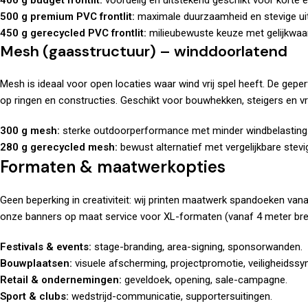
400 g budget frontlit:
voordelig en uitstekend geschikt voor korte e
500 g premium PVC frontlit:
maximale duurzaamheid en stevige uits
450 g gerecycled PVC frontlit:
milieubewuste keuze met gelijkwaard
Mesh (gaasstructuur) – winddoorlatend
Mesh is ideaal voor open locaties waar wind vrij spel heeft. De gepe
op ringen en constructies. Geschikt voor bouwhekken, steigers en v
300 g mesh:
sterke outdoorperformance met minder windbelasting
280 g gerecycled mesh:
bewust alternatief met vergelijkbare stevi
Formaten & maatwerkopties
Geen beperking in creativiteit: wij printen maatwerk spandoeken va
onze banners op maat service voor XL-formaten (vanaf 4 meter breed
Festivals & events:
stage-branding, area-signing, sponsorwanden.
Bouwplaatsen:
visuele afscherming, projectpromotie, veiligheidssy
Retail & ondernemingen:
geveldoek, opening, sale-campagne.
Sport & clubs:
wedstrijd-communicatie, supportersuitingen.