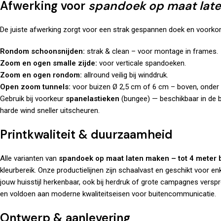
Afwerking voor
spandoek op maat late
De juiste afwerking zorgt voor een strak gespannen doek en voorko
Rondom schoonsnijden:
strak & clean – voor montage in frames.
Zoom en ogen smalle zijde:
voor verticale spandoeken.
Zoom en ogen rondom:
allround veilig bij winddruk.
Open zoom tunnels:
voor buizen Ø 2,5 cm of 6 cm – boven, onder o
Gebruik bij voorkeur
spanelastieken
(bungee) — beschikbaar in de b
harde wind sneller uitscheuren.
Printkwaliteit & duurzaamheid
Alle varianten van
spandoek op maat laten maken – tot 4 meter 
kleurbereik. Onze productielijnen zijn schaalvast en geschikt voor enk
jouw huisstijl herkenbaar, ook bij herdruk of grote campagnes verspr
en voldoen aan moderne kwaliteitseisen voor buitencommunicatie.
Ontwerp & aanlevering