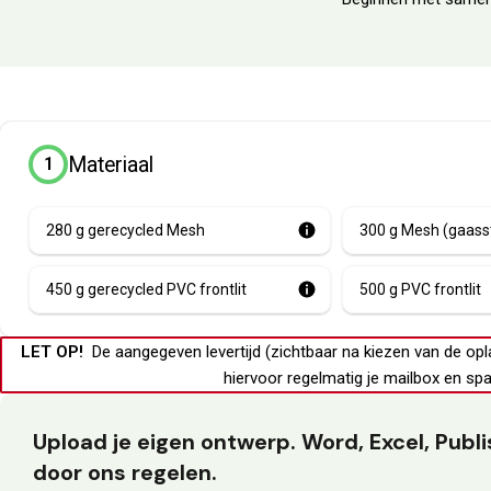
Materiaal
1
280 g gerecycled Mesh
300 g Mesh (gaass
450 g gerecycled PVC frontlit
500 g PVC frontlit
LET OP!
De aangegeven levertijd (zichtbaar na kiezen van de opl
hiervoor regelmatig je
mailbox
en
spa
Upload je eigen ontwerp. Word, Excel, Pub
door ons regelen.