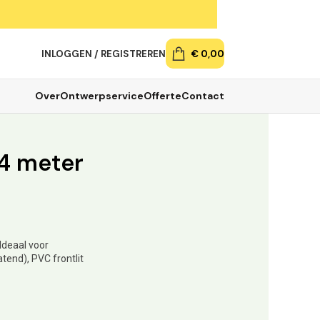
INLOGGEN / REGISTREREN
€
0,00
Over
Ontwerpservice
Offerte
Contact
4 meter
Ideaal voor
tend), PVC frontlit