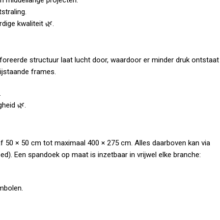
n middellange projecten.
traling.
ige kwaliteit 🌿.
rforeerde structuur laat lucht door, waardoor er minder druk ontstaat
rijstaande frames.
.
gheid 🌿.
naf 50 × 50 cm tot maximaal 400 × 275 cm. Alles daarboven kan via
). Een spandoek op maat is inzetbaar in vrijwel elke branche:
mbolen.