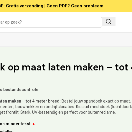
E: Gratis verzending | Geen PDF? Geen probleem
 op maat laten maken – tot 
is bestandscontrole
ten maken – tot 4 meter breed:
Bestel jouw spandoek exact op maat. 
menten, bouwhekken en bedrijfslocaties. Kies uit meshdoek (luchtdoorla
et frontlit. Sterk, UV-bestendig en perfect voor buitenreclame.
oon minder tekst
▲
stellen