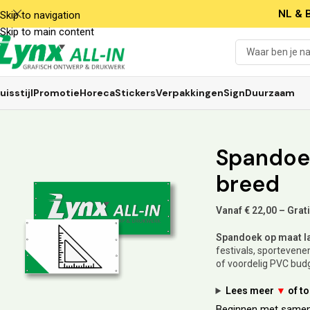
NL & B
Skip to navigation
Skip to main content
uisstijl
Promotie
Horeca
Stickers
Verpakkingen
Sign
Duurzaam
Spandoek
breed
Vanaf € 22,00 – Grat
Spandoek op maat la
festivals, sportevene
of voordelig PVC budg
Lees meer
▼
of t
Beginnen met samen