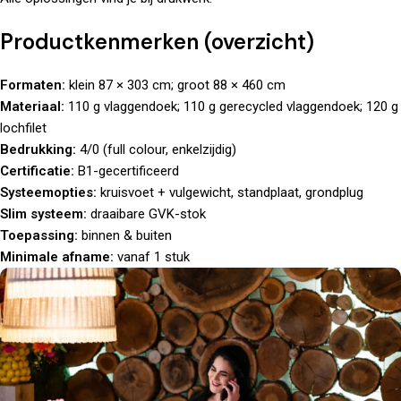
Productkenmerken (overzicht)
Formaten:
klein 87 × 303 cm; groot 88 × 460 cm
Materiaal:
110 g vlaggendoek; 110 g gerecycled vlaggendoek; 120 g
lochfilet
Bedrukking:
4/0 (full colour, enkelzijdig)
Certificatie:
B1-gecertificeerd
Systeemopties:
kruisvoet + vulgewicht, standplaat, grondplug
Slim systeem:
draaibare GVK-stok
Toepassing:
binnen & buiten
Minimale afname:
vanaf 1 stuk