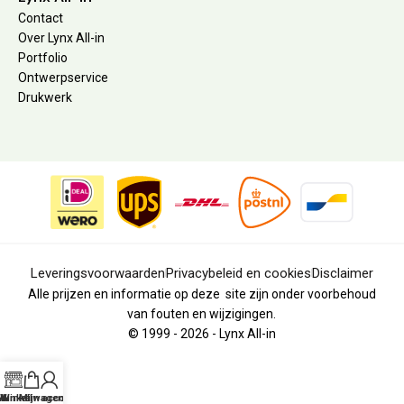
Contact
Over Lynx All-in
Portfolio
Ontwerpservice
Drukwerk
Leveringsvoorwaarden
Privacybeleid en cookies
Disclaimer
Alle prijzen en informatie op deze site zijn onder voorbehoud
van fouten en wijzigingen.
© 1999 - 2026 - Lynx All-in
Winkel
Winkelwagen
Mijn account