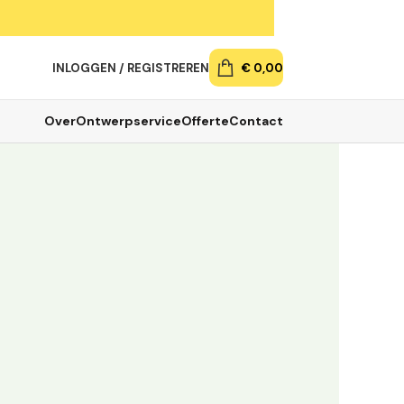
INLOGGEN / REGISTREREN
€
0,00
Over
Ontwerpservice
Offerte
Contact