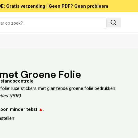
E: Gratis verzending | Geen PDF? Geen probleem
 met Groene Folie
bestandscontrole
folie: luxe stickers met glanzende groene folie bedrukken.
ties (PDF)
 toon minder tekst
▲
.
stellen