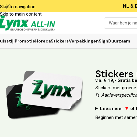
NL & B
Skip to navigation
Skip to main content
uisstijl
Promotie
Horeca
Stickers
Verpakkingen
Sign
Duurzaam
Stickers
v.a. € 19,- Gratis 
Stickers met groene 
📁
Aanleverspecifica
Lees meer
▼
of
Beginnen met samen