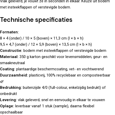
Vlak geleverd; je vouwt ze in seconden in elkaar. Keuze uit bodem
met insteekflappen of verstevigde bodem.
Technische specificaties
Formaten:
8 × 4 (onder) / 10 × 5 (boven) × 11,3 cm (l × b × h)
9,5 × 4,7 (onder) / 12 × 5,9 (boven) × 13,5 cm (l × b × h)
Constructie:
bodem met insteekflappen of verstevigde bodem
Materiaal:
350 g karton geschikt voor levensmiddelen; geur- en
smaakneutraal
Coating:
plantaardige beschermcoating, vet- en vochtwerend
Duurzaamheid:
plasticvrij, 100% recyclebaar en composteerbaar
🌿
Bedrukking:
buitenzijde 4/0 (full-colour, enkelzijdig bedrukt) of
onbedrukt
Levering:
vlak geleverd; snel en eenvoudig in elkaar te vouwen
Oplage:
leverbaar vanaf 1 stuk (sample), daarna flexibel
opschaalbaar