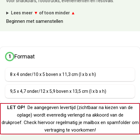
voor snackbars, foodtrucks, evenementen en festivals.
Lees meer
▼
of toon minder
▲
Beginnen met samenstellen
Formaat
1
8 x 4 onder/10 x 5 boven x 11,3 cm (l x b x h)
9,5 x 4,7 onder/12 x 5,9 boven x 13,5 cm (l x b x h)
LET OP!
De aangegeven levertijd (zichtbaar na kiezen van de
oplage) wordt evenredig verlengd na akkoord van de
drukproef.
Check hiervoor regelmatig je
mailbox
en
spamfolder
om
vertraging te voorkomen!