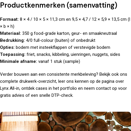
Productkenmerken (samenvatting)
Formaat:
8 × 4 / 10 × 5 × 11,3 cm en 9,5 × 4,7 / 12 × 5,9 × 13,5 cm (l
× b × h)
Materiaal:
350 g food-grade karton, geur- en smaakneutraal
Bedrukking:
4/0 full-colour (buiten) of onbedrukt
Opties:
bodem met insteekflappen of verstevigde bodem
Toepassing:
friet, snacks, kibbeling, uienringen, nuggets, sides
Minimale afname:
vanaf 1 stuk (sample)
Verder bouwen aan een consistente merkbeleving? Bekijk ook ons
complete
drukwerk
-overzicht, leer ons kennen op de pagina
over
Lynx All-in, ontdek cases in het
portfolio
en
neem contact op
voor
gratis advies of een snelle DTP-check.