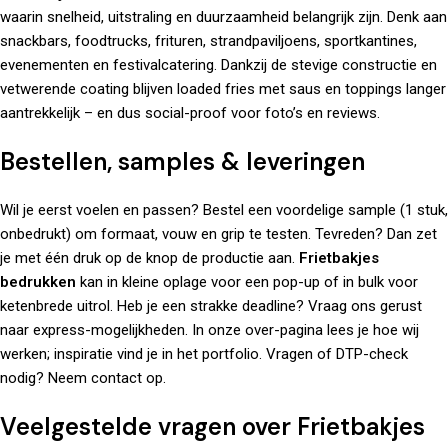
waarin snelheid, uitstraling en duurzaamheid belangrijk zijn. Denk aan
snackbars, foodtrucks, frituren, strandpaviljoens, sportkantines,
evenementen en festivalcatering. Dankzij de stevige constructie en
vetwerende coating blijven loaded fries met saus en toppings langer
aantrekkelijk – en dus social-proof voor foto’s en reviews.
Bestellen, samples & leveringen
Wil je eerst voelen en passen? Bestel een voordelige sample (1 stuk,
onbedrukt) om formaat, vouw en grip te testen. Tevreden? Dan zet
je met één druk op de knop de productie aan.
Frietbakjes
bedrukken
kan in kleine oplage voor een pop-up of in bulk voor
ketenbrede uitrol. Heb je een strakke deadline? Vraag ons gerust
naar express-mogelijkheden. In onze
over
-pagina lees je hoe wij
werken; inspiratie vind je in het
portfolio
. Vragen of DTP-check
nodig?
Neem contact op
.
Veelgestelde vragen over Frietbakjes