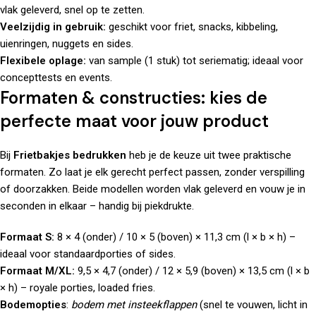
vlak geleverd, snel op te zetten.
Veelzijdig in gebruik:
geschikt voor friet, snacks, kibbeling,
uienringen, nuggets en sides.
Flexibele oplage:
van sample (1 stuk) tot seriematig; ideaal voor
concepttests en events.
Formaten & constructies: kies de
perfecte maat voor jouw product
Bij
Frietbakjes bedrukken
heb je de keuze uit twee praktische
formaten. Zo laat je elk gerecht perfect passen, zonder verspilling
of doorzakken. Beide modellen worden vlak geleverd en vouw je in
seconden in elkaar – handig bij piekdrukte.
Formaat S:
8 × 4 (onder) / 10 × 5 (boven) × 11,3 cm (l × b × h) –
ideaal voor standaardporties of sides.
Formaat M/XL:
9,5 × 4,7 (onder) / 12 × 5,9 (boven) × 13,5 cm (l × b
× h) – royale porties, loaded fries.
Bodemopties
:
bodem met insteekflappen
(snel te vouwen, licht in