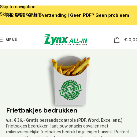
Skip to navigation
Skip to main content
NL & BE: Gratis verzending | Geen PDF? Geen probleem
MENU
€
0,0
Frietbakjes bedrukken
v.a. € 36,- Gratis bestandscontrole (PDF, Word, Excel enz.)
Frietbakjes bedrukken: laat jouw snacks opvallen met
milieuvriendelijke frietbakjes bedrukt in je eigen huisstijl. Perfect