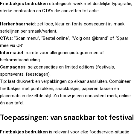
Frietbakjes bedrukken
strategisch: werk met duidelijke typografie,
sterke contrasten en CTA’s die aanzetten tot actie.
Herkenbaarheid:
zet logo, kleur en fonts consequent in; maak
serielijnen per smaak/variant.
CTA’s:
“Scan menu”, “Bestel online”, “Volg ons @brand” of “Spaar
mee via QR”.
Informatief:
ruimte voor allergenenpictogrammen of
herkomstaanduiding.
Campagnes:
seizoensacties en limited editions (festivals,
sportevents, feestdagen).
Tip: laat
drukwerk
en verpakkingen op elkaar aansluiten. Combineer
frietbakjes met
puntzakken
,
snackbakjes
,
papieren tassen
en
placemats
in dezelfde stijl. Zo bouw je een consistent merk, online
én aan tafel.
Toepassingen: van snackbar tot festival
Frietbakjes bedrukken
is relevant voor elke foodservice-situatie