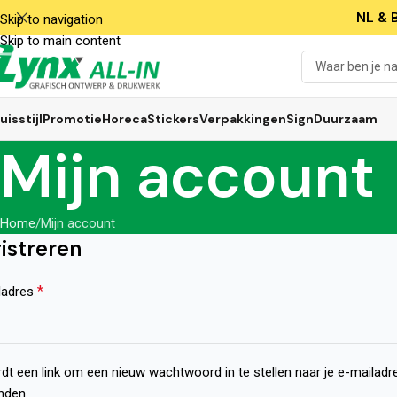
NL & B
Skip to navigation
Skip to main content
uisstijl
Promotie
Horeca
Stickers
Verpakkingen
Sign
Duurzaam
Mijn account
Home
Mijn account
istreren
*
ladres
dt een link om een nieuw wachtwoord in te stellen naar je e-mailadr
nden.