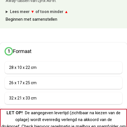
Away-tassen van Lynx All-in.
Lees meer
▼
of toon minder
▲
Beginnen met samenstellen
Formaat
1
28 x 10 x 22 cm
26 x 17 x 25 cm
32 x 21 x 33 cm
LET OP!
De aangegeven levertijd (zichtbaar na kiezen van de
oplage) wordt evenredig verlengd na akkoord van de
drukproef.
Check hiervoor regelmatig je
mailbox
en
spamfolder
om