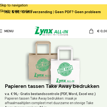
Skip to navigation
Skip to main content
NL & BE: Gratis verzending | Geen PDF? Geen probleem
MENU
€
0,0
Papieren tassen Take Away bedrukken
v.a. € 96,- Gratis bestandscontrole (PDF, Word, Excel enz.)
Papieren tassen Take Away bedrukken: maak je
afhaalmaaltijden compleet met duurzame en stevige Take