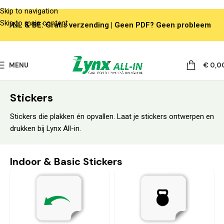
Skip to navigation
Skip to main content
NL & BE: Gratis verzending | Geen PDF? Geen probleem
MENU
€
0,0
Stickers
Stickers die plakken én opvallen. Laat je stickers ontwerpen en
drukken bij Lynx All-in.
Indoor & Basic Stickers