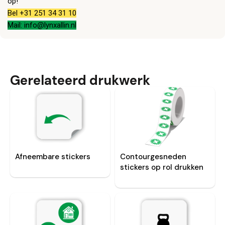
op!
Bel +31 251 34 31 10
Mail: info@lynxallin.nl
Gerelateerd drukwerk
Afneembare stickers
Contourgesneden
stickers op rol drukken