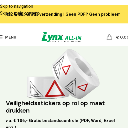
Skip to navigation
Skip to main content
NL & BE: Gratis verzending | Geen PDF? Geen probleem
MENU
€
0,0
Veiligheidsstickers op rol op maat
drukken
v.a. € 106,- Gratis bestandscontrole (PDF, Word, Excel
enz.)