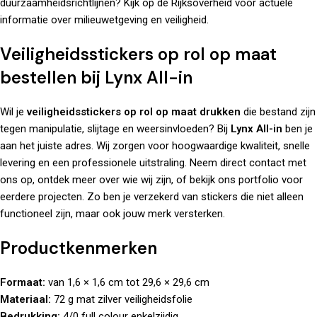
duurzaamheidsrichtlijnen? Kijk op de
Rijksoverheid
voor actuele
informatie over milieuwetgeving en veiligheid.
Veiligheidsstickers op rol op maat
bestellen bij Lynx All-in
Wil je
veiligheidsstickers op rol op maat drukken
die bestand zijn
tegen manipulatie, slijtage en weersinvloeden? Bij
Lynx All-in
ben je
aan het juiste adres. Wij zorgen voor hoogwaardige kwaliteit, snelle
levering en een professionele uitstraling. Neem direct
contact
met
ons op, ontdek meer over
wie wij zijn
, of bekijk ons
portfolio
voor
eerdere projecten. Zo ben je verzekerd van stickers die niet alleen
functioneel zijn, maar ook jouw merk versterken.
Productkenmerken
Formaat:
van 1,6 × 1,6 cm tot 29,6 × 29,6 cm
Materiaal:
72 g mat zilver veiligheidsfolie
Bedrukking:
4/0 full colour enkelzijdig