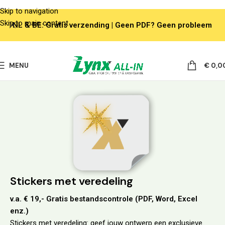
Skip to navigation
Skip to main content
NL & BE: Gratis verzending | Geen PDF? Geen probleem
MENU
€
0,0
Stickers met veredeling
v.a. € 19,- Gratis bestandscontrole (PDF, Word, Excel
enz.)
Stickers met veredeling: geef jouw ontwerp een exclusieve