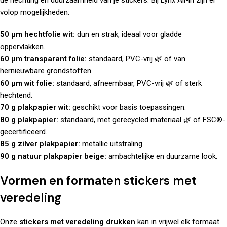
de hechting en duurzaamheid van je stickers. Bij Lynx All-in zijn er
volop mogelijkheden:
50 µm hechtfolie wit:
dun en strak, ideaal voor gladde
oppervlakken.
60 µm transparant folie:
standaard, PVC-vrij 🌿 of van
hernieuwbare grondstoffen.
60 µm wit folie:
standaard, afneembaar, PVC-vrij 🌿 of sterk
hechtend.
70 g plakpapier wit:
geschikt voor basis toepassingen.
80 g plakpapier:
standaard, met gerecycled materiaal 🌿 of FSC®-
gecertificeerd.
85 g zilver plakpapier:
metallic uitstraling.
90 g natuur plakpapier beige:
ambachtelijke en duurzame look.
Vormen en formaten stickers met
veredeling
Onze
stickers met veredeling drukken
kan in vrijwel elk formaat