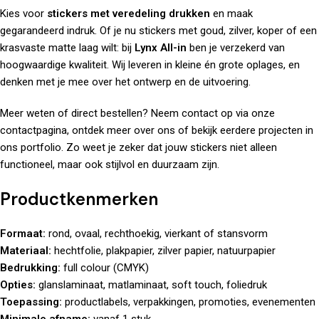
Kies voor
stickers met veredeling drukken
en maak
gegarandeerd indruk. Of je nu stickers met goud, zilver, koper of een
krasvaste matte laag wilt: bij
Lynx All-in
ben je verzekerd van
hoogwaardige kwaliteit. Wij leveren in kleine én grote oplages, en
denken met je mee over het ontwerp en de uitvoering.
Meer weten of direct bestellen? Neem contact op via onze
contactpagina
, ontdek meer
over ons
of bekijk eerdere projecten in
ons
portfolio
. Zo weet je zeker dat jouw stickers niet alleen
functioneel, maar ook stijlvol en duurzaam zijn.
Productkenmerken
Formaat:
rond, ovaal, rechthoekig, vierkant of stansvorm
Materiaal:
hechtfolie, plakpapier, zilver papier, natuurpapier
Bedrukking:
full colour (CMYK)
Opties:
glanslaminaat, matlaminaat, soft touch, foliedruk
Toepassing:
productlabels, verpakkingen, promoties, evenementen