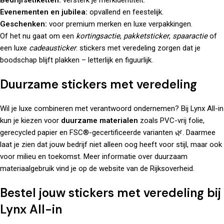
Bedrijfsetiketten:
versterk je merkidentiteit.
Evenementen en jubilea:
opvallend en feestelijk.
Geschenken:
voor premium merken en luxe verpakkingen.
Of het nu gaat om een
kortingsactie
,
pakketsticker
,
spaaractie
of
een luxe
cadeausticker
: stickers met veredeling zorgen dat je
boodschap blijft plakken – letterlijk en figuurlijk.
Duurzame stickers met veredeling
Wil je luxe combineren met verantwoord ondernemen? Bij Lynx All-in
kun je kiezen voor
duurzame materialen
zoals PVC-vrij folie,
gerecycled papier en FSC®-gecertificeerde varianten 🌿. Daarmee
laat je zien dat jouw bedrijf niet alleen oog heeft voor stijl, maar ook
voor milieu en toekomst. Meer informatie over duurzaam
materiaalgebruik vind je op de
website van de Rijksoverheid
.
Bestel jouw stickers met veredeling bij
Lynx All-in