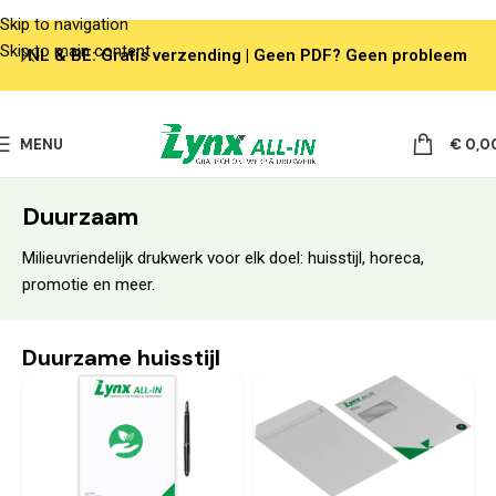
Skip to navigation
Skip to main content
NL & BE: Gratis verzending | Geen PDF? Geen probleem
MENU
€
0,0
Duurzaam
Milieuvriendelijk drukwerk voor elk doel: huisstijl, horeca,
promotie en meer.
Duurzame huisstijl