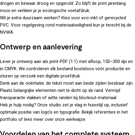
drogen en bewaar droog en opgerold. Zo blijft de print jarenlang
mooi en verklein je je ecologische voetafdruk.
Wil je extra duurzaam werken? Kies voor eco-inkt of gerecycled
PVC. Voor regelgeving rond materiaalveiligheid kun je terecht bij de
NVWA
.
Ontwerp en aanlevering
Lever je ontwerp aan als print-PDF (1:1) met afloop, 150–300 dpi en
in CMYK. We controleren elk bestand kosteloos vóór productie en
sturen op verzoek een digitale proefdruk.
Denk aan de oriëntatie: de tekst moet aan beide zijden leesbaar zijn.
Plaats belangrijke elementen niet te dicht op de rand. Vermijd
transparante vlakken of witte randen bij blockout-materiaal.
Heb je hulp nodig? Onze studio zet je vlag in huisstijl op, inclusief
optimale positie van logo’s en typografie. Bekijk referenties in het
portfolio
of lees meer
over
onze werkwijze.
Voordelen van het complete systeem