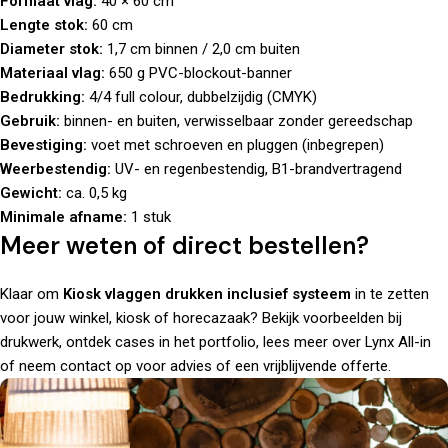
Formaat vlag:
40 × 60 cm
Lengte stok:
60 cm
Diameter stok:
1,7 cm binnen / 2,0 cm buiten
Materiaal vlag:
650 g PVC-blockout-banner
Bedrukking:
4/4 full colour, dubbelzijdig (CMYK)
Gebruik:
binnen- en buiten, verwisselbaar zonder gereedschap
Bevestiging:
voet met schroeven en pluggen (inbegrepen)
Weerbestendig:
UV- en regenbestendig, B1-brandvertragend
Gewicht:
ca. 0,5 kg
Minimale afname:
1 stuk
Meer weten of direct bestellen?
Klaar om
Kiosk vlaggen drukken inclusief systeem
in te zetten
voor jouw winkel, kiosk of horecazaak? Bekijk voorbeelden bij
drukwerk
, ontdek cases in het
portfolio
, lees meer
over
Lynx All-in
of
neem contact
op voor advies of een vrijblijvende offerte.