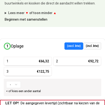
buurtwinkels en kiosken die direct de aandacht willen trekken.
Lees meer
▼
of toon minder
▲
Beginnen met samenstellen
Oplage
1
(excl. btw)
(incl. btw)
1
€66,32
2
€92,72
3
€122,75
< of kies een ander aantal
LET OP!
De aangegeven levertijd (zichtbaar na kiezen van de