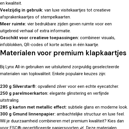
en kwaliteit.
Veelzijdig in gebruik:
van luxe visitekaartjes tot creatieve
afsprakenkaartjes of stempelkaarten.
Meer ruimte:
vier bedrukbare zijden geven ruimte voor een
uitgebreid verhaal of extra informatie.
Geschikt voor creatieve toepassingen:
combineer visuals,
infoblokken, QR-codes of korte acties in één kaartje.
Materialen voor premium klapkaartjes
Bij Lynx All-in gebruiken we uitsluitend zorgvuldig geselecteerde
materialen van topkwaliteit. Enkele populaire keuzes zijn:
230 g Silverstar®:
opvallend zilver voor een echte eyecatcher.
250 g parelmoerkarton:
elegante glinstering en verfijnde
uitstraling.
285 g karton met metallic effect:
subtiele glans en moderne look.
300 g Gmund linnenpapier:
ambachtelijke structuur en luxe feel.
Wil je duurzaamheid combineren met premium kwaliteit? Kies dan
voor FSC®-gecertificeerde papiersoorten 🌿. Deze materialen