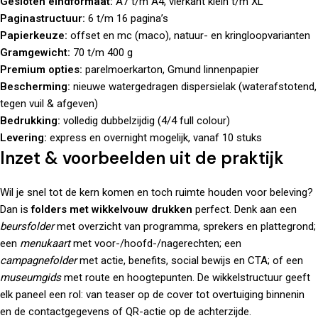
Gesloten eindformaat:
A7 t/m A4, vierkant klein t/m XL
Paginastructuur:
6 t/m 16 pagina’s
Papierkeuze:
offset en mc (maco), natuur- en kringloopvarianten
Gramgewicht:
70 t/m 400 g
Premium opties:
parelmoerkarton, Gmund linnenpapier
Bescherming:
nieuwe watergedragen dispersielak (waterafstotend,
tegen vuil & afgeven)
Bedrukking:
volledig dubbelzijdig (4/4 full colour)
Levering:
express en overnight mogelijk, vanaf 10 stuks
Inzet & voorbeelden uit de praktijk
Wil je snel tot de kern komen en toch ruimte houden voor beleving?
Dan is
folders met wikkelvouw drukken
perfect. Denk aan een
beursfolder
met overzicht van programma, sprekers en plattegrond;
een
menukaart
met voor-/hoofd-/nagerechten; een
campagnefolder
met actie, benefits, social bewijs en CTA; of een
museumgids
met route en hoogtepunten. De wikkelstructuur geeft
elk paneel een rol: van teaser op de cover tot overtuiging binnenin
en de contactgegevens of QR-actie op de achterzijde.