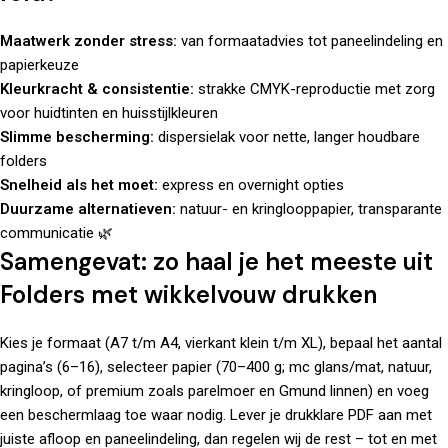
Maatwerk zonder stress:
van formaatadvies tot paneelindeling en
papierkeuze
Kleurkracht & consistentie:
strakke CMYK-reproductie met zorg
voor huidtinten en huisstijlkleuren
Slimme bescherming:
dispersielak voor nette, langer houdbare
folders
Snelheid als het moet:
express en overnight opties
Duurzame alternatieven:
natuur- en kringlooppapier, transparante
communicatie 🌿
Samengevat: zo haal je het meeste uit
Folders met wikkelvouw drukken
Kies je formaat (A7 t/m A4, vierkant klein t/m XL), bepaal het aantal
pagina’s (6–16), selecteer papier (70–400 g; mc glans/mat, natuur,
kringloop, of premium zoals parelmoer en Gmund linnen) en voeg
een beschermlaag toe waar nodig. Lever je drukklare PDF aan met
juiste afloop en paneelindeling, dan regelen wij de rest – tot en met