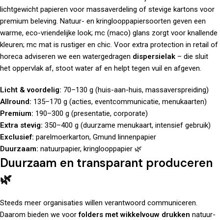
lichtgewicht papieren voor massaverdeling of stevige kartons voor
premium beleving. Natuur- en kringlooppapiersoorten geven een
warme, eco-vriendelijke look; mc (maco) glans zorgt voor knallende
kleuren; mc mat is rustiger en chic. Voor extra protection in retail of
horeca adviseren we een watergedragen
dispersielak
– die sluit
het oppervlak af, stoot water af en helpt tegen vuil en afgeven.
Licht & voordelig:
70–130 g (huis-aan-huis, massaverspreiding)
Allround:
135–170 g (acties, eventcommunicatie, menukaarten)
Premium:
190–300 g (presentatie, corporate)
Extra stevig:
350–400 g (duurzame menukaart, intensief gebruik)
Exclusief:
parelmoerkarton, Gmund linnenpapier
Duurzaam:
natuurpapier, kringlooppapier 🌿
Duurzaam en transparant produceren
🌿
Steeds meer organisaties willen verantwoord communiceren.
Daarom bieden we voor
folders met wikkelvouw drukken
natuur-