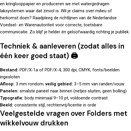
en kringlooppapier en produceren we met watergedragen
laksystemen waar dat zinvol is. Wil je claims over milieu of
herkomst doen? Raadpleeg de richtlijnen van de
Nederlandse
Voedsel- en Warenautoriteit
voor correcte, toetsbare
communicatie. Zo blijf je helder én geloofwaardig richting je publiek.
Techniek & aanleveren (zodat alles in
één keer goed staat) 🖨️
Bestand:
PDF/X-1a of PDF/X-4, 300 dpi, CMYK, fonts/beelden
ingesloten
Afloop:
3 mm rondom;
veilig gebied:
3–5 mm van randen/vouw
Panelen:
smalste paneel naar binnen (netjes sluiten, geen bolling)
Typografie:
body minimaal 9–10 pt; voldoende contrast
Beeld:
consistente stijl, rechtenvrij/licentie in orde
Veelgestelde vragen over Folders met
wikkelvouw drukken