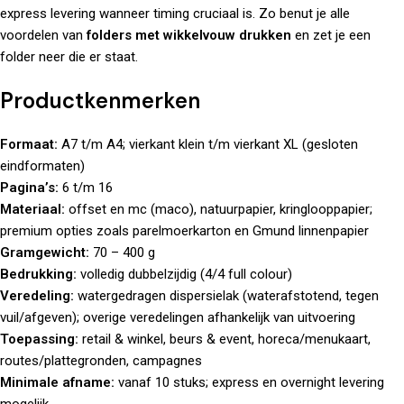
express levering wanneer timing cruciaal is. Zo benut je alle
voordelen van
folders met wikkelvouw drukken
en zet je een
folder neer die er staat.
Productkenmerken
Formaat:
A7 t/m A4; vierkant klein t/m vierkant XL (gesloten
eindformaten)
Pagina’s:
6 t/m 16
Materiaal:
offset en mc (maco), natuurpapier, kringlooppapier;
premium opties zoals parelmoerkarton en Gmund linnenpapier
Gramgewicht:
70 – 400 g
Bedrukking:
volledig dubbelzijdig (4/4 full colour)
Veredeling:
watergedragen dispersielak (waterafstotend, tegen
vuil/afgeven); overige veredelingen afhankelijk van uitvoering
Toepassing:
retail & winkel, beurs & event, horeca/menukaart,
routes/plattegronden, campagnes
Minimale afname:
vanaf 10 stuks; express en overnight levering