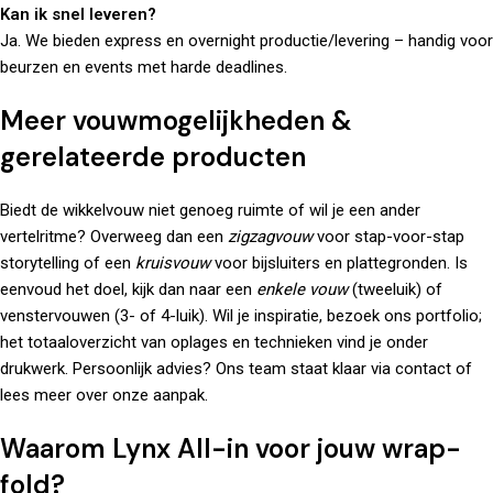
Kan ik snel leveren?
Ja. We bieden express en overnight productie/levering – handig voor
beurzen en events met harde deadlines.
Meer vouwmogelijkheden &
gerelateerde producten
Biedt de wikkelvouw niet genoeg ruimte of wil je een ander
vertelritme? Overweeg dan een
zigzagvouw
voor stap-voor-stap
storytelling of een
kruisvouw
voor bijsluiters en plattegronden. Is
eenvoud het doel, kijk dan naar een
enkele vouw
(tweeluik) of
venstervouwen (3- of 4-luik). Wil je inspiratie, bezoek ons
portfolio
;
het totaaloverzicht van oplages en technieken vind je onder
drukwerk
. Persoonlijk advies? Ons team staat klaar via
contact
of
lees meer
over
onze aanpak.
Waarom Lynx All-in voor jouw wrap-
fold?