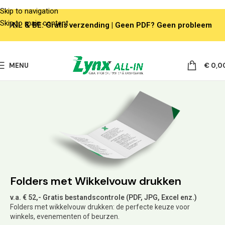
Skip to navigation
Skip to main content
NL & BE: Gratis verzending | Geen PDF? Geen probleem
MENU
€
0,0
Folders met Wikkelvouw drukken
v.a. € 52,- Gratis bestandscontrole (PDF, JPG, Excel enz.)
Folders met wikkelvouw drukken: de perfecte keuze voor
winkels, evenementen of beurzen.