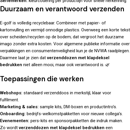
Seriemerken:
kleurcodering per productlijn voor snelle herkenning.
Duurzaam en verantwoord verzenden
E-golf is volledig recyclebaar. Combineer met papier- of
kartonvulling en vermijd onnodige plastics. Overweeg een korte tekst
over scheiden/recyclen op de bodem; dat vergroot het duurzame
imago zonder extra kosten. Voor algemene publieke informatie over
verpakkingen en consumentenveiligheid kun je de
NVWA
raadplegen.
Daarmee laat je zien dat
verzenddozen met klapdeksel
bedrukken
niet alleen mooi, maar ook verantwoord is. 🌿
Toepassingen die werken
Webshops:
standaard verzenddoos in merkstijl, klaar voor
fulfilment.
Marketing & sales:
sample kits, DM-boxen en productintro’s.
Onboarding:
bedrijfs-welkomstpakketten voor nieuwe collega’s.
Evenementen:
pers-kits en sponsorpakketten die indruk maken.
Zo wordt
verzenddozen met klapdeksel bedrukken
een