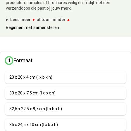
producten, samples of brochures veilig én in stijl met een
verzenddoos die past bij jouw merk.
Lees meer
▼
of toon minder
▲
Beginnen met samenstellen
Formaat
1
20 x 20 x 4 cm (l x b x h)
30 x 20 x 7,5 cm (l x b x h)
32,5 x 22,5 x 8,7 cm (l x b x h)
35 x 24,5 x 10 cm (l x b x h)