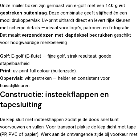
Onze mailer boxen zijn gemaakt van e-golf met een
140 g wit
gestreken buitenlaag
. Deze combinatie geeft stijfheid én een
mooi drukoppervlak. Uv-print uithardt direct en levert rijke kleuren
met scherpe details — ideaal voor logo’s, patronen en fotografie.
Dat maakt
verzenddozen met klapdeksel bedrukken
geschikt
voor hoogwaardige merkbeleving.
Golf:
E-golf (E-flute) — fijne golf, strak resultaat, goede
stapelbaarheid.
Print:
uv-print full colour (buitenzijde).
Oppervlak:
wit gestreken — helder en consistent voor
huisstijlkleuren.
Constructie: insteekflappen en
tapesluiting
De klep sluit met insteekflappen zodat je de doos snel kunt
voorvouwen en vullen. Voor transport plak je de klep dicht met tape
(PP, PVC of papier). Werk aan de ontvangende zijde bij voorkeur met