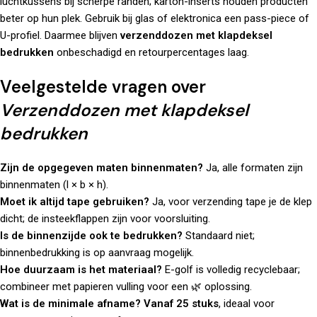
luchtkussens bij scherpe randen; karton-inserts houden producten
beter op hun plek. Gebruik bij glas of elektronica een pass-piece of
U-profiel. Daarmee blijven
verzenddozen met klapdeksel
bedrukken
onbeschadigd en retourpercentages laag.
Veelgestelde vragen over
Verzenddozen met klapdeksel
bedrukken
Zijn de opgegeven maten binnenmaten?
Ja, alle formaten zijn
binnenmaten (l × b × h).
Moet ik altijd tape gebruiken?
Ja, voor verzending tape je de klep
dicht; de insteekflappen zijn voor voorsluiting.
Is de binnenzijde ook te bedrukken?
Standaard niet;
binnenbedrukking is op aanvraag mogelijk.
Hoe duurzaam is het materiaal?
E-golf is volledig recyclebaar;
combineer met papieren vulling voor een 🌿 oplossing.
Wat is de minimale afname?
Vanaf 25 stuks
, ideaal voor