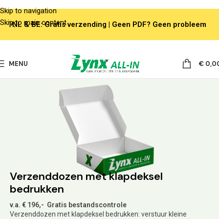
Skip to navigation
Skip to main content
NL & BE: Gratis verzending | Geen PDF? Geen probleem
MENU
€
0,0
Verzenddozen met klapdeksel
bedrukken
v.a. € 196,- Gratis bestandscontrole
Verzenddozen met klapdeksel bedrukken: verstuur kleine