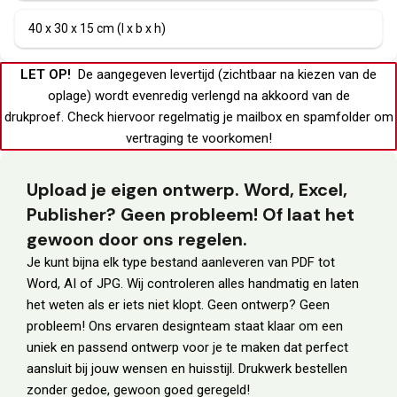
40 x 30 x 15 cm (l x b x h)
LET OP!
De aangegeven levertijd (zichtbaar na kiezen van de
oplage) wordt evenredig verlengd na akkoord van de
drukproef.
Check hiervoor regelmatig je
mailbox
en
spamfolder
om
vertraging te voorkomen!
Upload je eigen ontwerp. Word, Excel,
Publisher? Geen probleem! Of laat het
gewoon door ons regelen.
Je kunt bijna elk type bestand aanleveren van PDF tot
Word, AI of JPG. Wij controleren alles handmatig en laten
het weten als er iets niet klopt. Geen ontwerp? Geen
probleem! Ons ervaren designteam staat klaar om een
uniek en passend ontwerp voor je te maken dat perfect
aansluit bij jouw wensen en huisstijl. Drukwerk bestellen
zonder gedoe, gewoon goed geregeld!