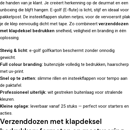
de handen van je klant. Je creëert herkenning op de deurmat en een
unboxing die blijft hangen. E-golf (E-flute) is licht, stijf en ideaal voor
pakketpost. De insteekflappen sluiten netjes; voor de vervoersrit plak
je de klep eenvoudig dicht met tape. Zo combineert
verzenddozen
met klapdeksel bedrukken
snelheid, veiligheid en branding in één
oplossing.
Stevig & licht:
e-golf golfkarton beschermt zonder onnodig
gewicht.
Full colour branding:
buitenzijde volledig te bedrukken, haarscherp
met uv-print.
Snel op te zetten:
slimme rillen en insteekflappen voor tempo aan
de paktafel.
Professioneel uiterlijk:
wit gestreken buitenlaag voor stralende
kleuren.
Kleine oplage:
leverbaar vanaf 25 stuks — perfect voor starters en
acties.
Verzenddozen met klapdeksel