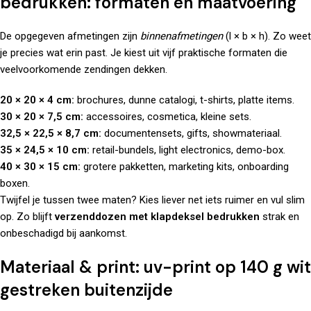
bedrukken: formaten en maatvoering
De opgegeven afmetingen zijn
binnenafmetingen
(l × b × h). Zo weet
je precies wat erin past. Je kiest uit vijf praktische formaten die
veelvoorkomende zendingen dekken.
20 × 20 × 4 cm:
brochures, dunne catalogi, t-shirts, platte items.
30 × 20 × 7,5 cm:
accessoires, cosmetica, kleine sets.
32,5 × 22,5 × 8,7 cm:
documentensets, gifts, showmateriaal.
35 × 24,5 × 10 cm:
retail-bundels, light electronics, demo-box.
40 × 30 × 15 cm:
grotere pakketten, marketing kits, onboarding
boxen.
Twijfel je tussen twee maten? Kies liever net iets ruimer en vul slim
op. Zo blijft
verzenddozen met klapdeksel bedrukken
strak en
onbeschadigd bij aankomst.
Materiaal & print: uv-print op 140 g wit
gestreken buitenzijde