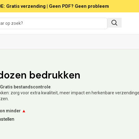
E: Gratis verzending | Geen PDF? Geen probleem
dozen bedrukken
 – Gratis bestandscontrole
en: zorg voor extra kwaliteit, meer impact en herkenbare verzendinge
ozen.
oon minder
▲
stellen