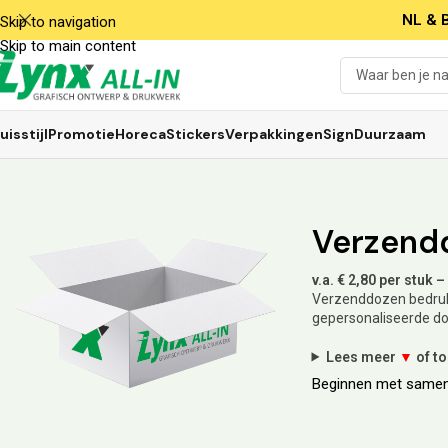
NL & B
Skip to navigation
Skip to main content
uisstijl
Promotie
Horeca
Stickers
Verpakkingen
Sign
Duurzaam
Verzend
v.a. € 2,80 per stuk
Verzenddozen bedrukk
gepersonaliseerde d
Lees meer
▼
of t
Beginnen met samen