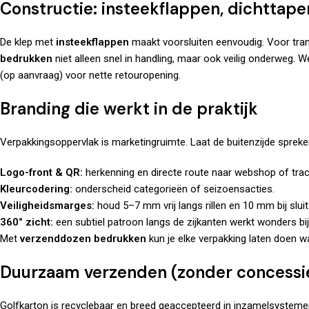
Constructie: insteekflappen, dichttape
De klep met
insteekflappen
maakt voorsluiten eenvoudig. Voor trans
bedrukken
niet alleen snel in handling, maar ook veilig onderweg.
(op aanvraag) voor nette retouropening.
Branding die werkt in de praktijk
Verpakkingsoppervlak is marketingruimte. Laat de buitenzijde spreke
Logo-front & QR:
herkenning en directe route naar webshop of trac
Kleurcodering:
onderscheid categorieën of seizoensacties.
Veiligheidsmarges:
houd 5–7 mm vrij langs rillen en 10 mm bij slui
360° zicht:
een subtiel patroon langs de zijkanten werkt wonders bij
Met
verzenddozen bedrukken
kun je elke verpakking laten doen w
Duurzaam verzenden (zonder concessi
Golfkarton is recyclebaar en breed geaccepteerd in inzamelsystemen