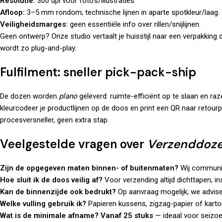
Resolutie:
300 dpi voor foto’s/illustraties.
Afloop:
3–5 mm rondom; technische lijnen in aparte spotkleur/laag.
Veiligheidsmarges:
geen essentiële info over rillen/snijlijnen.
Geen ontwerp? Onze studio vertaalt je huisstijl naar een verpakking d
wordt zo plug-and-play.
Fulfilment: sneller pick-pack-ship
De dozen worden
plano
geleverd: ruimte-efficiënt op te slaan en ra
kleurcodeer je productlijnen op de doos en print een QR naar retour
procesversneller, geen extra stap.
Veelgestelde vragen over
Verzenddoze
Zijn de opgegeven maten binnen- of buitenmaten?
Wij communice
Hoe sluit ik de doos veilig af?
Voor verzending altijd dichttapen; ins
Kan de binnenzijde ook bedrukt?
Op aanvraag mogelijk; we advise
Welke vulling gebruik ik?
Papieren kussens, zigzag-papier of karton
Wat is de minimale afname?
Vanaf 25 stuks
— ideaal voor seizoen