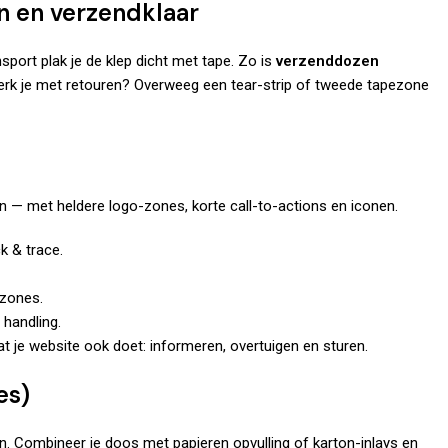
n en verzendklaar
port plak je de klep dicht met tape. Zo is
verzenddozen
 Werk je met retouren? Overweeg een tear-strip of tweede tapezone
n — met heldere logo-zones, korte call-to-actions en iconen.
k & trace.
tzones.
 handling.
at je website ook doet: informeren, overtuigen en sturen.
es)
. Combineer je doos met papieren opvulling of karton-inlays en