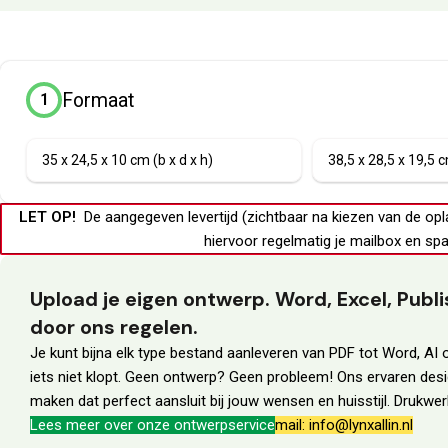
Formaat
1
35 x 24,5 x 10 cm (b x d x h)
38,5 x 28,5 x 19,5 c
LET OP!
De aangegeven levertijd (zichtbaar na kiezen van de opl
hiervoor regelmatig je
mailbox
en
spa
Upload je eigen ontwerp. Word, Excel, Pub
door ons regelen.
Je kunt bijna elk type bestand aanleveren van PDF tot Word, AI o
iets niet klopt. Geen ontwerp? Geen probleem! Ons ervaren des
maken dat perfect aansluit bij jouw wensen en huisstijl. Drukw
Lees meer over onze ontwerpservice
mail: info@lynxallin.nl