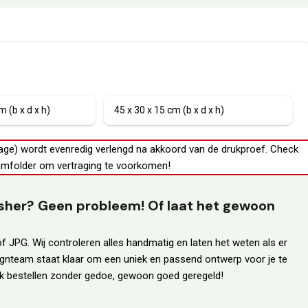
m (b x d x h)
45 x 30 x 15 cm (b x d x h)
age) wordt evenredig verlengd na akkoord van de drukproef.
Check
mfolder
om vertraging te voorkomen!
lisher? Geen probleem! Of laat het gewoon
f JPG. Wij controleren alles handmatig en laten het weten als er
ignteam staat klaar om een uniek en passend ontwerp voor je te
erk bestellen zonder gedoe, gewoon goed geregeld!