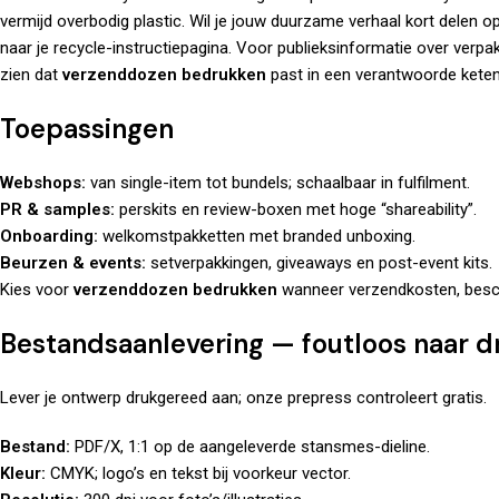
vermijd overbodig plastic. Wil je jouw duurzame verhaal kort delen 
naar je recycle-instructiepagina. Voor publieksinformatie over verpak
zien dat
verzenddozen bedrukken
past in een verantwoorde keten
Toepassingen
Webshops:
van single-item tot bundels; schaalbaar in fulfilment.
PR & samples:
perskits en review-boxen met hoge “shareability”.
Onboarding:
welkomstpakketten met branded unboxing.
Beurzen & events:
setverpakkingen, giveaways en post-event kits.
Kies voor
verzenddozen bedrukken
wanneer verzendkosten, besc
Bestandsaanlevering — foutloos naar d
Lever je ontwerp drukgereed aan; onze prepress controleert gratis.
Bestand:
PDF/X, 1:1 op de aangeleverde stansmes-dieline.
Kleur:
CMYK; logo’s en tekst bij voorkeur vector.