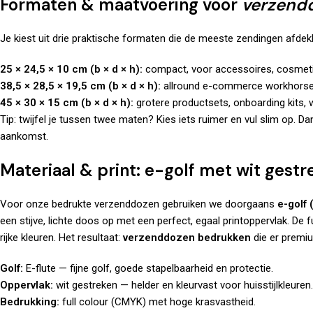
Formaten & maatvoering voor
verzend
Je kiest uit drie praktische formaten die de meeste zendingen afde
25 × 24,5 × 10 cm (b × d × h):
compact, voor accessoires, cosmetica,
38,5 × 28,5 × 19,5 cm (b × d × h):
allround e-commerce workhorse, 
45 × 30 × 15 cm (b × d × h):
grotere productsets, onboarding kits,
Tip: twijfel je tussen twee maten? Kies iets ruimer en vul slim op. Dan
aankomst.
Materiaal & print: e-golf met wit gest
Voor onze bedrukte verzenddozen gebruiken we doorgaans
e-golf 
een stijve, lichte doos op met een perfect, egaal printoppervlak. De f
rijke kleuren. Het resultaat:
verzenddozen bedrukken
die er premiu
Golf:
E-flute — fijne golf, goede stapelbaarheid en protectie.
Oppervlak:
wit gestreken — helder en kleurvast voor huisstijlkleuren.
Bedrukking:
full colour (CMYK) met hoge krasvastheid.