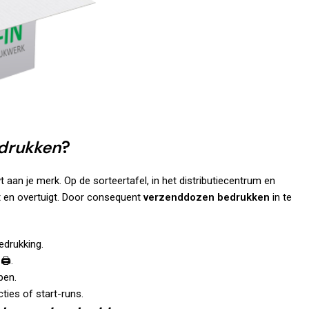
drukken
?
an je merk. Op de sorteertafel, in het distributiecentrum en
rmt en overtuigt. Door consequent
verzenddozen bedrukken
in te
edrukking.
️.
pen.
ties of start-runs.