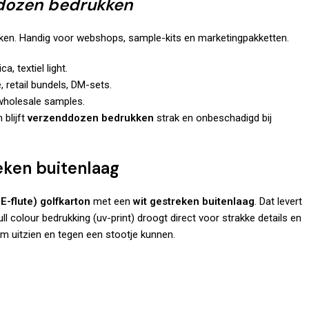
dozen bedrukken
kken. Handig voor webshops, sample-kits en marketingpakketten.
 textiel light.
retail bundels, DM-sets.
 wholesale samples.
 blijft
verzenddozen bedrukken
strak en onbeschadigd bij
reken buitenlaag
(E-flute) golfkarton
met een
wit gestreken buitenlaag
. Dat levert
ull colour bedrukking (uv-print) droogt direct voor strakke details en
m uitzien en tegen een stootje kunnen.