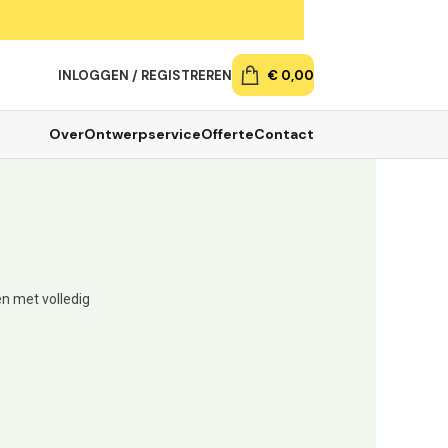
INLOGGEN / REGISTREREN
€
0,00
Over
Ontwerpservice
Offerte
Contact
n met volledig