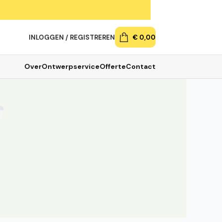
INLOGGEN / REGISTREREN
€
0,00
Over
Ontwerpservice
Offerte
Contact