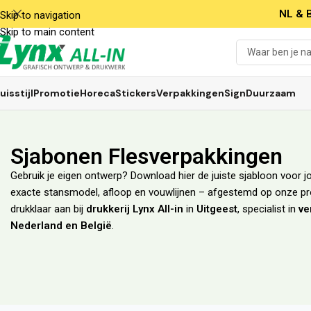
NL & B
Skip to navigation
Skip to main content
uisstijl
Promotie
Horeca
Stickers
Verpakkingen
Sign
Duurzaam
Sjabonen Flesverpakkingen
Gebruik je eigen ontwerp? Download hier de juiste sjabloon voor j
exacte stansmodel, afloop en vouwlijnen – afgestemd op onze prod
drukklaar aan bij
drukkerij Lynx All-in
in
Uitgeest
, specialist in
ve
Nederland en België
.