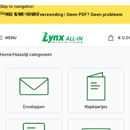
Skip to navigation
Skip to main content
NL & BE: Gratis verzending | Geen PDF? Geen probleem
MENU
€
0,0
Home
Huisstijl categorieën
Enveloppen
Klapkaartjes