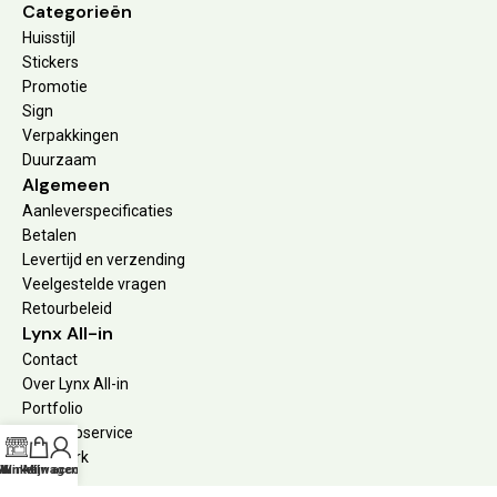
Categorieën
Huisstijl
Stickers
Promotie
Sign
Verpakkingen
Duurzaam
Algemeen
Aanleverspecificaties
Betalen
Levertijd en verzending
Veelgestelde vragen
Retourbeleid
Lynx All-in
Contact
Over Lynx All-in
Portfolio
Ontwerpservice
Drukwerk
Winkel
Winkelwagen
Mijn account