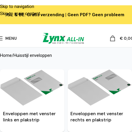
Skip to navigation
Skip to main content
NL & BE: Gratis verzending | Geen PDF? Geen probleem
MENU
€
0,0
Home
Huisstijl enveloppen
Enveloppen met venster
Enveloppen met venster
links en plakstrip
rechts en plakstrip